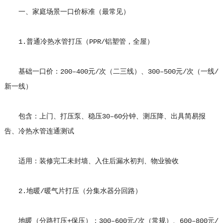
一、家庭场景一口价标准（最常见）
1.普通冷热水管打压（PPR/铝塑管，全屋）
基础一口价：200–400元/次（二三线）、300–500元/次（一线/
新一线）
包含：上门、打压泵、稳压30–60分钟、测压降、出具简易报
告、冷热水管连通测试
适用：装修完工未封墙、入住后漏水初判、物业验收
2.地暖/暖气片打压（分集水器分回路）
地暖（分路打压+保压）：300–600元/次（常规）、600–800元/