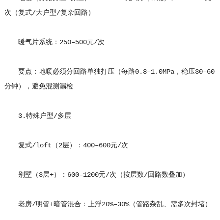
次（复式/大户型/复杂回路）
暖气片系统：250–500元/次
要点：地暖必须分回路单独打压（每路0.8–1.0MPa，稳压30–60
分钟），避免混测漏检
3.特殊户型/多层
复式/loft（2层）：400–600元/次
别墅（3层+）：600–1200元/次（按层数/回路数叠加）
老房/明管+暗管混合：上浮20%–30%（管路杂乱、需多次封堵）