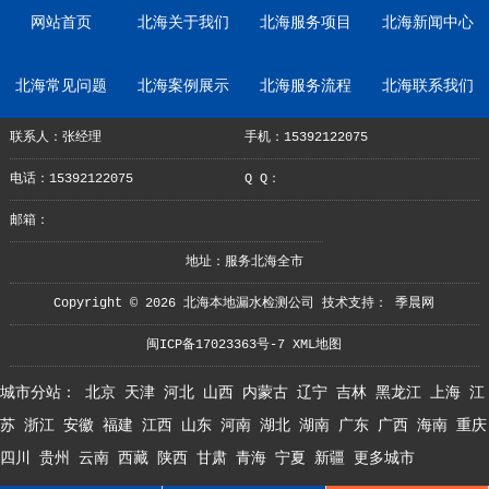
网站首页
北海关于我们
北海服务项目
北海新闻中心
北海常见问题
北海案例展示
北海服务流程
北海联系我们
联系人：张经理
手机：15392122075
电话：15392122075
Q Q：
邮箱：
地址：服务北海全市
Copyright © 2026 北海本地漏水检测公司 技术支持：
季晨网
闽ICP备17023363号-7
XML地图
城市分站：
北京
天津
河北
山西
内蒙古
辽宁
吉林
黑龙江
上海
江
苏
浙江
安徽
福建
江西
山东
河南
湖北
湖南
广东
广西
海南
重庆
四川
贵州
云南
西藏
陕西
甘肃
青海
宁夏
新疆
更多城市