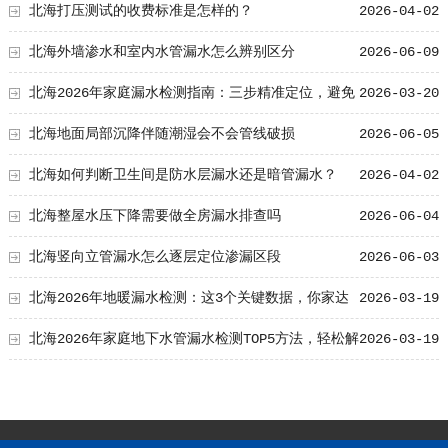
损率降低至TOP 5%？
北海打压测试的收费标准是怎样的？
2026-04-02
北海外墙渗水和室内水管漏水怎么辨别区分
2026-06-09
北海2026年家庭漏水检测指南：三步精准定位，避免
2026-03-20
90%的隐形浪费
北海地面局部沉降伴随潮湿会不会管线破损
2026-06-05
北海如何判断卫生间是防水层漏水还是暗管漏水？
2026-04-02
北海整屋水压下降需要做全房漏水排查吗
2026-06-04
北海竖向立管漏水怎么逐层定位渗漏区段
2026-06-03
北海2026年地暖漏水检测：这3个关键数据，你家达
2026-03-19
标了吗？
北海2026年家庭地下水管漏水检测TOP5方法，轻松解
2026-03-19
决您的烦恼！