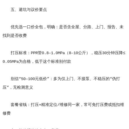
五、避坑与议价要点
优先选一口价全包，明确：是否含全屋、分路、上门、报告、未
找到是否收费
打压标准：PPR管0.8–1.0MPa（8–10公斤），稳压30分钟压降≤
0.05MPa为合格，低于这个标准别付款
别信“50–100元低价”：多为仅上门、不接泵、不稳压的“伪打
压”，无检测意义
套餐省钱：打压+精准定位/维修同一家，常可免打压费或抵扣维
修费