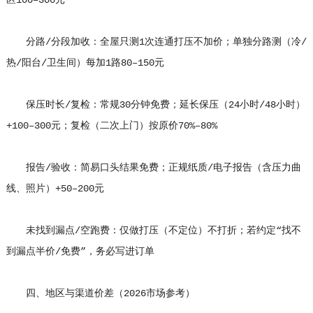
区100–300元
分路/分段加收：全屋只测1次连通打压不加价；单独分路测（冷/
热/阳台/卫生间）每加1路80–150元
保压时长/复检：常规30分钟免费；延长保压（24小时/48小时）
+100–300元；复检（二次上门）按原价70%–80%
报告/验收：简易口头结果免费；正规纸质/电子报告（含压力曲
线、照片）+50–200元
未找到漏点/空跑费：仅做打压（不定位）不打折；若约定“找不
到漏点半价/免费”，务必写进订单
四、地区与渠道价差（2026市场参考）