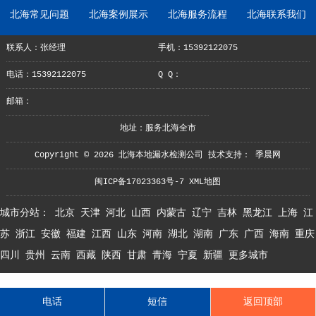
北海常见问题
北海案例展示
北海服务流程
北海联系我们
联系人：张经理
手机：15392122075
电话：15392122075
Q Q：
邮箱：
地址：服务北海全市
Copyright © 2026 北海本地漏水检测公司 技术支持：
季晨网
闽ICP备17023363号-7
XML地图
城市分站：
北京
天津
河北
山西
内蒙古
辽宁
吉林
黑龙江
上海
江
苏
浙江
安徽
福建
江西
山东
河南
湖北
湖南
广东
广西
海南
重庆
四川
贵州
云南
西藏
陕西
甘肃
青海
宁夏
新疆
更多城市
电话
短信
返回顶部