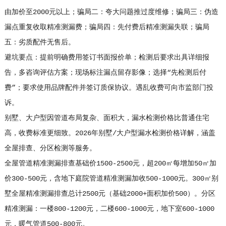
由加价至2000元以上；骗局二：夸大问题推过度维修；骗局三：伪造
漏点重复收取精准测漏费；骗局四：先付费后精准测漏失联；骗局
五：劣质配件无售后。
避坑要点：提前明确费用签订书面报价单；检测后要求出具详细报
告，多咨询评估方案；现场标注漏点留存影像；选择“先检测后付
费”；要求使用品牌配件并签订质保协议。遇乱收费可向市监部门投
诉。
别墅、大户型因管道布局复杂、面积大，漏水检测价格比普通住宅
高，收费标准更细致。2026年别墅/大户型漏水检测价格详解，涵盖
全屋排查、分区检测等服务。
全屋管道精准测漏排查基础价1500-2500元，超200㎡每增加50㎡加
价300-500元，含地下庭院管道精准测漏加收500-1000元。300㎡别
墅全屋精准测漏排查总计2500元（基础2000+面积加价500）。分区
精准测漏：一楼800-1200元，二楼600-1000元，地下室600-1000
元，暖气管道500-800元。