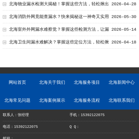
北海物业漏水检测大揭秘！掌握这些方法，轻松揪出
2026-04-28
漏水源头
北海消防外网竟能查漏水？快来揭秘这一神奇又实用
2026-05-30
的检测方法！
北海室外外网漏水难察觉？掌握这些检测方法，让漏
2026-05-14
水问题无所遁形！
北海卫生间漏水难解决？掌握这些定位方法，轻松揪
2026-04-18
出漏水点！
网站首页
北海关于我们
北海服务项目
北海新闻中心
北海常见问题
北海案例展示
北海服务流程
北海联系我们
联系人：张经理
手机：15392122075
电话：15392122075
Q Q：
邮箱：